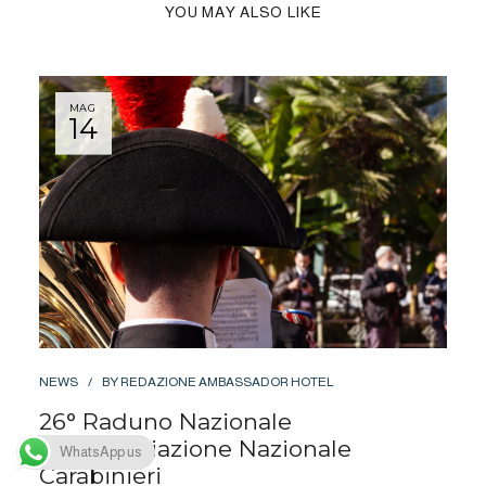
YOU MAY ALSO LIKE
MAG
14
NEWS
BY
REDAZIONE AMBASSADOR HOTEL
26° Raduno Nazionale
dell’Associazione Nazionale
WhatsApp us
Carabinieri