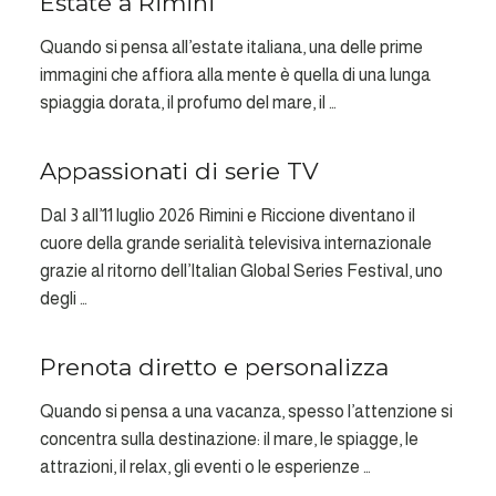
Estate a Rimini
18
Quando si pensa all’estate italiana, una delle prime
immagini che affiora alla mente è quella di una lunga
spiaggia dorata, il profumo del mare, il …
Appassionati di serie TV
GIU
09
Dal 3 all’11 luglio 2026 Rimini e Riccione diventano il
cuore della grande serialità televisiva internazionale
grazie al ritorno dell’Italian Global Series Festival, uno
degli …
Prenota diretto e personalizza
GIU
01
Quando si pensa a una vacanza, spesso l’attenzione si
concentra sulla destinazione: il mare, le spiagge, le
attrazioni, il relax, gli eventi o le esperienze …