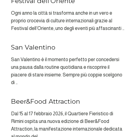
Festival dell’Oriente
20
Ogni anno la città si trasforma anche in un vero e
proprio crocevia di culture internazionali grazie al
Festival dell’Oriente, uno degli eventi più affascinanti …
San Valentino
GEN
16
San Valentino è il momento perfetto per concedersi
una pausa dalla routine quotidiana e riscoprire il
piacere di stare insieme. Sempre più coppie scelgono
di …
Beer&Food Attraction
GEN
03
Dal 15 al 17 febbraio 2026, il Quartiere Fieristico di
Rimini ospita una nuova edizione di Beer&Food
Attraction, la manifestazione internazionale dedicata
al mondo del …